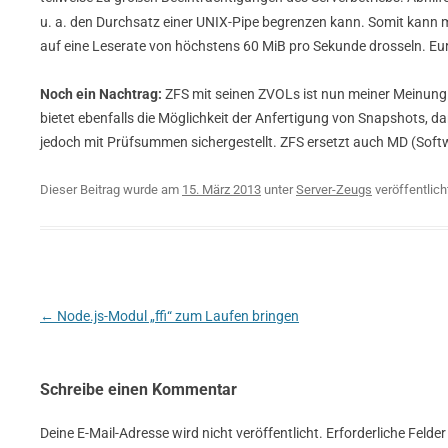
u. a. den Durchsatz einer UNIX-Pipe begrenzen kann. Somit kann 
auf eine Leserate von höchstens 60 MiB pro Sekunde drosseln. E
Noch ein Nachtrag:
ZFS mit seinen ZVOLs ist nun meiner Meinun
bietet ebenfalls die Möglichkeit der Anfertigung von Snapshots, da
jedoch mit Prüfsummen sichergestellt. ZFS ersetzt auch MD (Soft
Dieser Beitrag wurde am
15. März 2013
unter
Server-Zeugs
veröffentlich
Beitragsnavigation
←
Node.js-Modul „ffi“ zum Laufen bringen
Schreibe einen Kommentar
Deine E-Mail-Adresse wird nicht veröffentlicht.
Erforderliche Felder