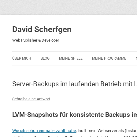
David Scherfgen
Web Publisher & Developer
ÜBER MICH
BLOG
MEINE SPIELE
MEINE PROGRAMME
BLOCKS 5
POLIZEI-KONZENTRATION
Server-Backups im laufenden Betrieb mit 
BLOCKS 2001
PHARAO ADVENTURE
Schreibe eine Antwort
RICARDO 2
LVM-Snapshots für konsistente Backups im
ROCKET RAGE
Wie ich schon einmal erzählt habe
, läuft mein Webserver als (bisl
ROLLMORAD — GUHASE 2010