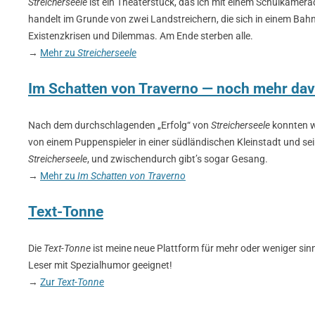
Streicherseele
ist ein Theaterstück, das ich mit einem Schulkamer
handelt im Grunde von zwei Landstreichern, die sich in einem Bahnh
Existenzkrisen und Dilemmas. Am Ende sterben alle.
→
Mehr zu
Streicherseele
Im Schatten von Traverno — noch mehr dav
Nach dem durchschlagenden „Erfolg“ von
Streicherseele
konnten wi
von einem Puppenspieler in einer südländischen Kleinstadt und se
Streicherseele
, und zwischendurch gibt’s sogar Gesang.
→
Mehr zu
Im Schatten von Traverno
Text-Tonne
Die
Text-Tonne
ist meine neue Plattform für mehr oder weniger si
Leser mit Spezialhumor geeignet!
→
Zur
Text-Tonne