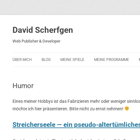
David Scherfgen
Web Publisher & Developer
ÜBER MICH
BLOG
MEINE SPIELE
MEINE PROGRAMME
BLOCKS 5
POLIZEI-KONZENTRATION
Humor
BLOCKS 2001
PHARAO ADVENTURE
Eines meiner Hobbys ist das Fabrizieren mehr oder weniger sinnlo
möchte ich hier präsentieren. Bitte nicht zu ernst nehmen!
RICARDO 2
Streicherseele — ein pseudo-altertümliche
ROCKET RAGE
ROLLMORAD — GUHASE 2010