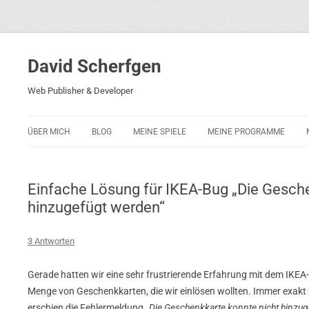
David Scherfgen
Web Publisher & Developer
ÜBER MICH
BLOG
MEINE SPIELE
MEINE PROGRAMME
BLOCKS 5
POLIZEI-KONZENTRATION
Einfache Lösung für IKEA-Bug „Die Gesche
BLOCKS 2001
hinzugefügt werden“
PHARAO ADVENTURE
3 Antworten
RICARDO 2
Gerade hatten wir eine sehr frustrierende Erfahrung mit dem IKEA
ROCKET RAGE
Menge von Geschenkkarten, die wir einlösen wollten. Immer exak
ROLLMORAD — GUHASE 2010
erschien die Fehlermeldung
„Die Geschenkkarte konnte nicht hinzu