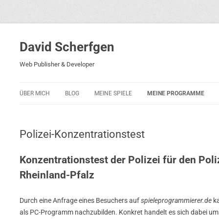
David Scherfgen
Web Publisher & Developer
ÜBER MICH
BLOG
MEINE SPIELE
MEINE PROGRAMME
BLOCKS 5
POLIZEI-KONZENTRATION
Polizei-Konzentrationstest
BLOCKS 2001
PHARAO ADVENTURE
Konzentrationstest der Polizei für den Pol
Rheinland-Pfalz
RICARDO 2
ROCKET RAGE
Durch eine Anfrage eines Besuchers auf
spieleprogrammierer.de
ka
als PC-Programm nachzubilden. Konkret handelt es sich dabei u
ROLLMORAD — GUHASE 2010