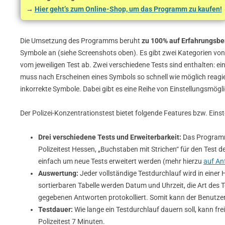
→
Hier geht’s zum Online-Shop, um das Programm zu kaufen!
Die Umsetzung des Programms beruht
zu 100% auf Erfahrungsbe
Symbole an (siehe Screenshots oben). Es gibt zwei Kategorien von
vom jeweiligen Test ab. Zwei verschiedene Tests sind enthalten: ein
muss nach Erscheinen eines Symbols so schnell wie möglich reagieren
inkorrekte Symbole. Dabei gibt es eine Reihe von Einstellungsmöglic
Der Polizei-Konzentrationstest bietet folgende Features bzw. Eins
Drei verschiedene Tests und Erweiterbarkeit:
Das Programm 
Polizeitest Hessen, „Buchstaben mit Strichen“ für den Test de
einfach um neue Tests erweitert werden (mehr hierzu
auf An
Auswertung:
Jeder vollständige Testdurchlauf wird in einer 
sortierbaren Tabelle werden Datum und Uhrzeit, die Art des Te
gegebenen Antworten protokolliert. Somit kann der Benutzer
Testdauer:
Wie lange ein Testdurchlauf dauern soll, kann f
Polizeitest 7 Minuten.