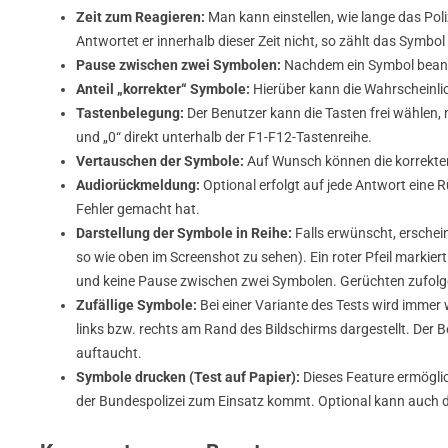
Zeit zum Reagieren:
Man kann einstellen, wie lange das Po
Antwortet er innerhalb dieser Zeit nicht, so zählt das Symbol
Pause zwischen zwei Symbolen:
Nachdem ein Symbol beantwo
Anteil „korrekter“ Symbole:
Hierüber kann die Wahrscheinlic
Tastenbelegung:
Der Benutzer kann die Tasten frei wählen,
und „0“ direkt unterhalb der F1-F12-Tastenreihe.
Vertauschen der Symbole:
Auf Wunsch können die korrekte
Audiorückmeldung:
Optional erfolgt auf jede Antwort eine
Fehler gemacht hat.
Darstellung der Symbole in Reihe:
Falls erwünscht, erschein
so wie oben im Screenshot zu sehen). Ein roter Pfeil markier
und keine Pause zwischen zwei Symbolen. Gerüchten zufolge gi
Zufällige Symbole:
Bei einer Variante des Tests wird immer 
links bzw. rechts am Rand des Bildschirms dargestellt. Der 
auftaucht.
Symbole drucken (Test auf Papier):
Dieses Feature ermöglich
der Bundespolizei zum Einsatz kommt. Optional kann auch d