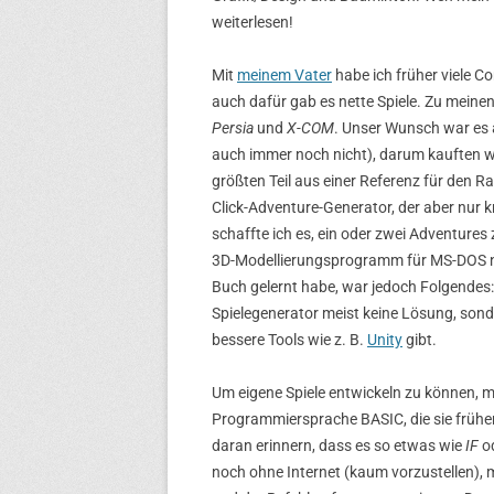
weiterlesen!
Mit
meinem Vater
habe ich früher viele C
auch dafür gab es nette Spiele. Zu meine
Persia
und
X-COM
. Unser Wunsch war es 
auch immer noch nicht), darum kauften 
größten Teil aus einer Referenz für den R
Click-Adventure-Generator, der aber nur
schaffte ich es, ein oder zwei Adventures 
3D-Modellierungsprogramm für MS-DOS na
Buch gelernt habe, war jedoch Folgendes:
Spielegenerator meist keine Lösung, sonde
bessere Tools wie z. B.
Unity
gibt.
Um eigene Spiele entwickeln zu können, mu
Programmiersprache BASIC, die sie früher 
daran erinnern, dass es so etwas wie
IF
o
noch ohne Internet (kaum vorzustellen), 