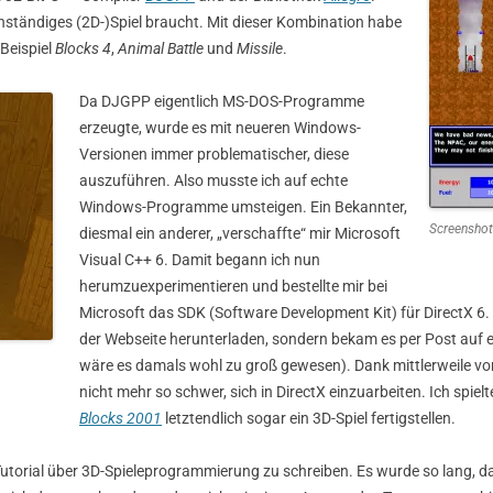
 anständiges (2D-)Spiel braucht. Mit dieser Kombination habe
 Beispiel
Blocks 4
,
Animal Battle
und
Missile
.
Da DJGPP eigentlich MS-DOS-Programme
erzeugte, wurde es mit neueren Windows-
Versionen immer problematischer, diese
auszuführen. Also musste ich auf echte
Windows-Programme umsteigen. Ein Bekannter,
Screenshot
diesmal ein anderer, „verschaffte“ mir Microsoft
Visual C++ 6. Damit begann ich nun
herumzuexperimentieren und bestellte mir bei
Microsoft das SDK (Software Development Kit) für DirectX 6
der Webseite herunterladen, sondern bekam es per Post auf 
wäre es damals wohl zu groß gewesen). Dank mittlerweile 
nicht mehr so schwer, sich in DirectX einzuarbeiten. Ich spie
Blocks 2001
letztendlich sogar ein 3D-Spiel fertigstellen.
Tutorial über 3D-Spieleprogrammierung zu schreiben. Es wurde so lang, 