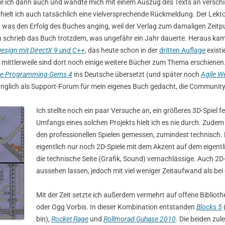
 ich dann auch und wandte mich mit einem Auszug des Texts an versch
ielt ich auch tatsächlich eine vielversprechende Rückmeldung. Der Lektor
was den Erfolg des Buches anging, weil der Verlag zum damaligen Zeit
Ich schrieb das Buch trotzdem, was ungefähr ein Jahr dauerte. Heraus ka
sign mit DirectX 9 und C++
, das heute schon in der
dritten Auflage
existi
d mittlerweile sind dort noch einige weitere Bücher zum Thema erschien
e Programming Gems 4
ins Deutsche übersetzt (und später noch
Agile W
ünglich als Support-Forum für mein eigenes Buch gedacht, die Communit
Ich stellte noch ein paar Versuche an, ein größeres 3D-Spiel f
Umfangs eines solchen Projekts hielt ich es nie durch. Zude
den professionellen Spielen gemessen, zumindest technisch.
eigentlich nur noch 2D-Spiele mit dem Akzent auf dem eigentl
die technische Seite (Grafik, Sound) vernachlässige. Auch 2
aussehen lassen, jedoch mit viel weniger Zeitaufwand als bei
Mit der Zeit setzte ich außerdem vermehrt auf offene Bibli
oder Ogg Vorbis. In dieser Kombination entstanden
Blocks 5
bin),
Rocket Rage
und
Rollmorad Guhase 2010
. Die beiden zu