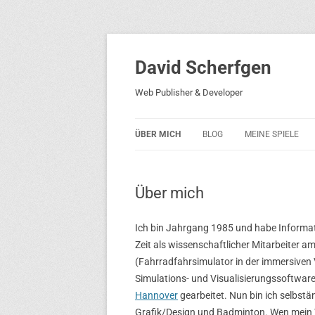
David Scherfgen
Web Publisher & Developer
ÜBER MICH
BLOG
MEINE SPIELE
BLOCKS 5
Über mich
BLOCKS 2001
PHARAO ADVENT
Ich bin Jahrgang 1985 und habe Informat
Zeit als wissenschaftlicher Mitarbeiter a
RICARDO 2
(Fahrradfahrsimulator in der immersiven
Simulations- und Visualisierungssoftware
ROCKET RAGE
Hannover
gearbeitet. Nun bin ich selbst
ROLLMORAD — G
Grafik/Design und Badminton. Wen mein W