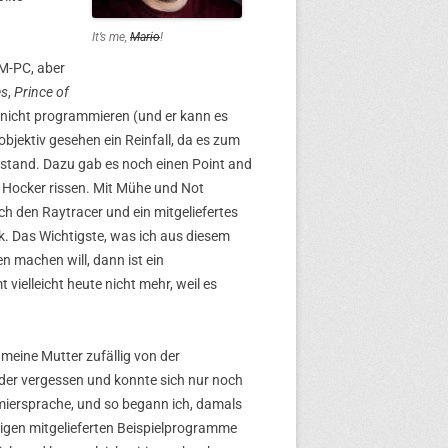
It’s me,
Mario
!
BM-PC, aber
es
,
Prince of
r nicht programmieren (und er kann es
objektiv gesehen ein Reinfall, da es zum
estand. Dazu gab es noch einen Point and
 Hocker rissen. Mit Mühe und Not
ich den Raytracer und ein mitgeliefertes
 Das Wichtigste, was ich aus diesem
n machen will, dann ist ein
vielleicht heute nicht mehr, weil es
 meine Mutter zufällig von der
ieder vergessen und konnte sich nur noch
iersprache, und so begann ich, damals
igen mitgelieferten Beispielprogramme