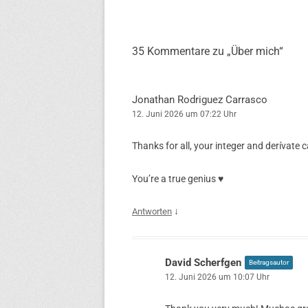
35 Kommentare zu „
Über mich
“
Jonathan Rodriguez Carrasco
12. Juni 2026 um 07:22 Uhr
Thanks for all, your integer and derívate c
You’re a true genius ♥️
↓
Antworten
David Scherfgen
Beitragsautor
12. Juni 2026 um 10:07 Uhr