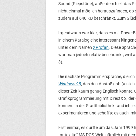
Sound (Piepstöne), außerdem hielt das 
nicht einmal möglich herauszufinden, ob 
zudem auf 640 KB beschränkt. Zum Glück g
Irgendwann war klar, dass es mit PowerB
in einem Katalog eine interessant kling
unter dem Namen
XProfan
. Diese Sprach
war man jedoch relativ beschränkt, weil 
3).
Die nächste Programmiersprache, die ich 
Windows 95
, das den Anstoß gab (als ich
dieser Zeit kaum genug Englisch konnte,
Grafikprogrammierung mit DirectX 2, der e
können. In der Stadtbibliothek fand ich j
experimentieren und schaffte es auch, mit
Erst einmal, es dürfte um das Jahr 1999 
„gute alte“ MS-DOS-Welt, nämlich mit de