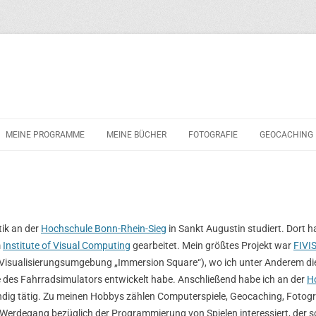
Zum
Inhalt
MEINE PROGRAMME
MEINE BÜCHER
FOTOGRAFIE
GEOCACHING
springen
POLIZEI-KONZENTRATIONSTEST
3D-SPIELEPROGRAMMIERUNG MIT
DIRECTX 9 UND C++
URE
ik an der
Hochschule Bonn-Rhein-Sieg
in Sankt Augustin studiert. Dort h
m
Institute of Visual Computing
gearbeitet. Mein größtes Projekt war
FIVI
 Visualisierungsumgebung „Immersion Square“), wo ich unter Anderem di
 des Fahrradsimulators entwickelt habe. Anschließend habe ich an der
H
ändig tätig. Zu meinen Hobbys zählen Computerspiele, Geocaching, Fotogr
UHASE 2010
erdegang bezüglich der Programmierung von Spielen interessiert, der so