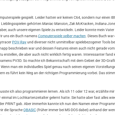
omputerspiele gespielt. Leider hatten wir keinen C64, sondern nur einen I
n Lieblingsspielen gehörten
Maniac Mansion
,
Zak McKracken
,
Indiana Jon
aber, auch unsere eigenen Spiele zu entwickeln. Leider konnte mein Vate
wir uns ein Buch namens
Computerspiele selber machen
. Dieses Buch war 
aytracer
POV-Ray
und diverser nicht unmittelbar spielebezogener Tools b
 knapp beschrieben war und dessen Features einen auch nicht gerade vom
zu erstellen, die aber auch nicht wirklich fertig waren. Interessanter fand 
mens PV3D. So machte ich Bekanntschaft mit dem Gebiet der 3D-Grafik.
 Wenn man ein individuelles Spiel genau nach seinen eigenen Vorstellunge
rn es führt kein Weg an der richtigen Programmierung vorbei. Das stimmt 
sste ich also programmieren lernen. Als ich 11 oder 12 war, erzählte mir
einmal im Lochkartenzeitalter gelernt hatte. Sie hatte aber fast alles w
der
PRINT
gab. Aber immerhin kannte ich nun den Namen einer Programm
mir die Sprache
QBASIC
(früher immer bei MS-DOS dabei) anhand der wen