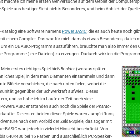
it machte ich meine ersten Gehversuche auf dem Gebiet der Computerspie
e Spiele aus heutiger Sicht nichts Besonderes, und beim Anblick der Quell
l
-Katalog eine Software namens
PowerBASIC
, die es auch heute noch gi
mit einem Compiler. Das war für mich damals etwas Besonderes, da ich 
liert. Um ein QBASIC-Programm auszuführen, brauchte man also immer den
are Programme (.exe-Dateien) zu erzeugen. Dadurch wirkten die Programme
Mein erstes richtiges Spiel hieß
Boulder
(woraus später
hnliches Spiel, in dem man Diamanten einsammeln und dann
 Blöcke verschieben, die nach unten fielen, wobei die
mmunität gegenüber der Schwerkraft aufwies. Dieses
tern, und so habe ich im Laufe der Zeit noch viele
t PowerBASIC entstanden auch noch die Spiele der
Pharao
-
rkaufte. Die ersten beiden dieser Spiele waren Jump’n’Runs,
Adventure nach dem Vorbild der Zelda-Spiele, das sogar mit
rBASIC war jedoch in vielerlei Hinsicht beschränkt: Von
bis 640×480 bei 16 Farben und ausschließlich PC-Speaker-