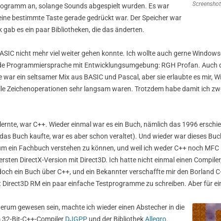
Screenshot
Programm an, solange Sounds abgespielt wurden. Es war
eine bestimmte Taste gerade gedrückt war. Der Speicher war
ab es ein paar Bibliotheken, die das änderten.
ASIC nicht mehr viel weiter gehen konnte. Ich wollte auch gerne Window
ende Programmiersprache mit Entwicklungsumgebung: RGH Profan. Auch di
e war ein seltsamer Mix aus BASIC und Pascal, aber sie erlaubte es mir, 
alle Zeichenoperationen sehr langsam waren. Trotzdem habe damit ich zw
lernte, war C++. Wieder einmal war es ein Buch, nämlich das 1996 ersch
 das Buch kaufte, war es aber schon veraltet). Und wieder war dieses Buch 
 um ein Fachbuch verstehen zu können, und weil ich weder C++ noch MFC 
rsten DirectX-Version mit Direct3D. Ich hatte nicht einmal einen Compile
edoch ein Buch über C++, und ein Bekannter verschaffte mir den Borland C
 Direct3D RM ein paar einfache Testprogramme zu schreiben. Aber für ein 
herum gewesen sein, machte ich wieder einen Abstecher in die
m 32-Bit-C++-Compiler
DJGPP
und der Bibliothek
Allegro
.