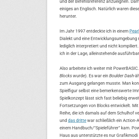
und der Befehlsreferenz anzueignen. Dam
einiges an Englisch. Natürlich waren dies
herunter.
Im Jahr 1997 entdeckte ich in einem
Pear
Dialekt und eine Entwicklungsumgebung 
lediglich interpretiert und nicht kompi
ich in der Lage, alleinstehende ausführb
Also arbeitete ich weiter mit PowerBASIC. 
Blocks
wurde). Es war ein
Boulder Dash
-ä
zum Ausgang gelangen musste. Man konnte
Spielfigur selbst eine bemerkenswerte I
Spielkonzept lässt sich fast beliebig erwei
Fortsetzungen von Blocks entwickelt. Mi
Reihe, die ich damals auf dem Schulhof ve
und
das dritte
war schließlich ein Action-
einem Handbuch/“Spieleführer“ kam. Powe
Haus aus unterstützte es nur Grafikmodi 