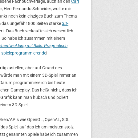
iedene Fachbuchverlage, auch an den
Carl
, Herr Fernando Schneider, wollte mir
punkt noch kein einziges Buch zum Thema
m das ungefähr 800 Seiten starke
3D-
ert. Das Buch verkaufte sich wesentlich
en. So habe ich zusammen mit einem
ebentwicklung mit Rails: Pragmatisch
y
spieleprogrammierer.de
!
ertigzustellen, aber auf Grund des
m würde man mit einem 3D-Spiel immer an
 Darum programmiere ich bis heute
ichen Gameplay. Das heißt nicht, dass ich
D-Grafik kann man hübsch und poliert
 einem 3D-Spiel.
otheken/APIs wie OpenGL, OpenAL, SDL
(das Spiel, auf das ich am meisten stolz
letzt genannten Spiele habe ich zusammen