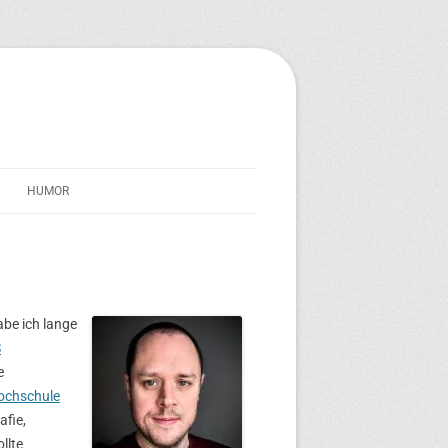
HUMOR
STREICHERSEELE
IM SCHATTEN VON TRAVERNO
TEXT-TONNE
abe ich lange
S
e
ochschule
afie,
llte