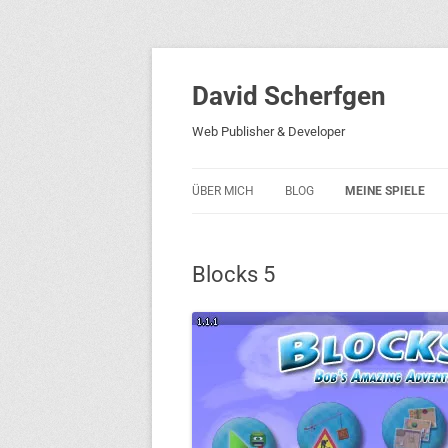
David Scherfgen
Web Publisher & Developer
ÜBER MICH
BLOG
MEINE SPIELE
BLOCKS 5
Blocks 5
BLOCKS 2001
PHARAO ADVENT
RICARDO 2
ROCKET RAGE
ROLLMORAD — GU