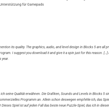
t Unterstützung für Gamepads
ntion its quality. The graphics, audio, and level design in Blocks 5 are all p
ogram. I suggest you download it and give it a spin just for this reason. […] D
s year.
 ich seine Qualität erwähnen. Die Grafiken, Sounds und Levels in Blocks 5 s
ein kommerzielles Programm an. Allein schon deswegen empfehle ich, das Spi
 Dieses Spiel ist auf jeden Fall das beste neue Puzzle-Spiel, das ich in dies