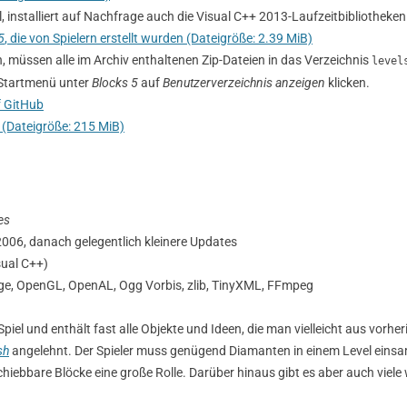
, installiert auf Nachfrage auch die Visual C++ 2013-Laufzeitbibliothek
5
, die von Spielern erstellt wurden (Dateigröße: 2.39 MiB)
, müssen alle im Archiv enthaltenen Zip-Dateien in das Verzeichnis
level
-Startmenü unter
Blocks 5
auf
Benutzerverzeichnis anzeigen
klicken.
f GitHub
 (Dateigröße: 215 MiB)
es
 2006, danach gelegentlich kleinere Updates
sual C++)
e, OpenGL, OpenAL, Ogg Vorbis, zlib, TinyXML, FFmpeg
Spiel und enthält fast alle Objekte und Ideen, die man vielleicht aus vorhe
sh
angelehnt. Der Spieler muss genügend Diamanten in einem Level einsa
chiebbare Blöcke eine große Rolle. Darüber hinaus gibt es aber auch viele