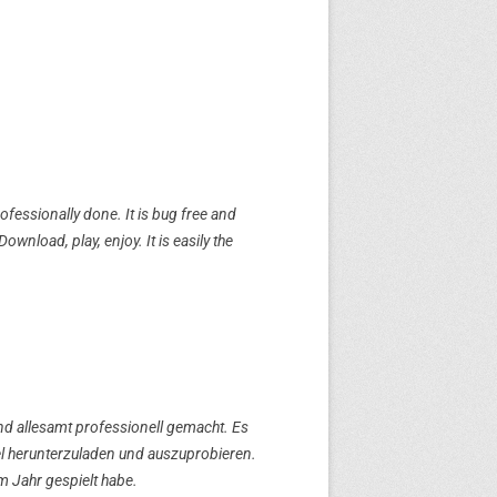
rofessionally done. It is bug free and
ownload, play, enjoy. It is easily the
ind allesamt professionell gemacht. Es
el herunterzuladen und auszuprobieren.
em Jahr gespielt habe.