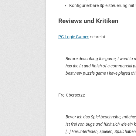
Konfigurierbare Spielsteuerung mi
Reviews und Kritiken
PC Logic Games
schreibt:
Before describing the game, I want to me
has the fit and finish of a commercial pr
best new puzzle game I have played thi
Frei übersetzt:
Bevor ich das Spiel beschreibe, möchte
ist frei von Bugs und fühlt sich wie 
[…] Herunterladen, spielen, Spaß haben!