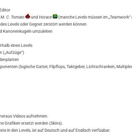
Editor
,
M. C. Tomato
und
Horace
(manche Levels müssen im „Teamwork“ 
 des Levels oder Gegner zerstört werden können
nd Kanonenkugeln umzuleiten
halb eines Levels
n („Aufzüge“)
denplatten
ponenten (logische Gatter, Flipflops, Taktgeber, Lichtschranken, Multipl
 heraus Videos aufnehmen.
ne Grafiken ersetzt werden (Skins).
xte in den Levels, ist auf Deutsch und auf Englisch verfügbar.