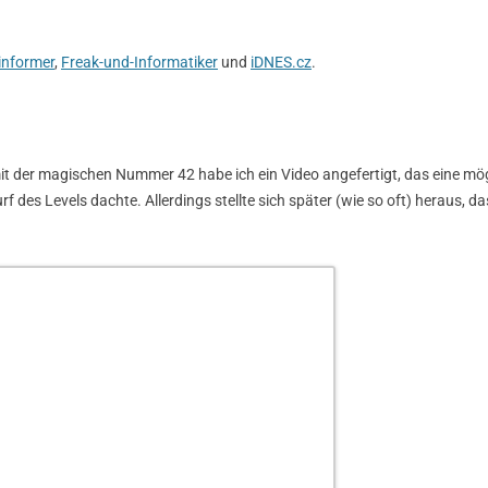
informer
,
Freak-und-Informatiker
und
iDNES.cz
.
it der magischen Nummer 42 habe ich ein Video angefertigt, das eine mög
f des Levels dachte. Allerdings stellte sich später (wie so oft) heraus, d