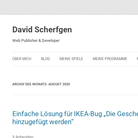
David Scherfgen
Web Publisher & Developer
ÜBER MICH
BLOG
MEINE SPIELE
MEINE PROGRAMME
BLOCKS 5
POLIZEI-KONZENTRATION
ARCHIV DES MONATS:
AUGUST 2020
BLOCKS 2001
PHARAO ADVENTURE
RICARDO 2
Einfache Lösung für IKEA-Bug „Die Gesche
hinzugefügt werden“
ROCKET RAGE
ROLLMORAD — GUHASE 2010
3 Antworten