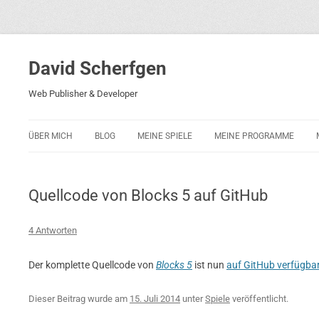
David Scherfgen
Web Publisher & Developer
ÜBER MICH
BLOG
MEINE SPIELE
MEINE PROGRAMME
BLOCKS 5
POLIZEI-KONZENTRATION
Quellcode von Blocks 5 auf GitHub
BLOCKS 2001
PHARAO ADVENTURE
4 Antworten
RICARDO 2
Der komplette Quellcode von
Blocks 5
ist nun
auf GitHub verfügba
ROCKET RAGE
Dieser Beitrag wurde am
15. Juli 2014
unter
Spiele
veröffentlicht.
ROLLMORAD — GUHASE 2010