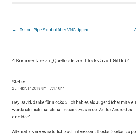
Beitragsnavigation
←
Lösung: Pipe-Symbol über VNC tippen
W
4 Kommentare zu „
Quellcode von Blocks 5 auf GitHub
“
Stefan
25. Februar 2018 um 17:47 Uhr
Hey David, danke für Blocks 5! Ich hab es als Jugendlicher mit vie
würde ich mich manchmal freuen etwas in der Art für Android zu fi
eine Idee?
Alternativ wäre es natürlich auch interessant Blocks 5 selbst zu por