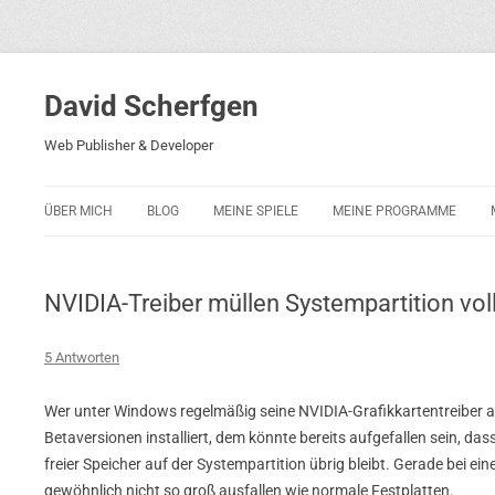
David Scherfgen
Web Publisher & Developer
ÜBER MICH
BLOG
MEINE SPIELE
MEINE PROGRAMME
BLOCKS 5
POLIZEI-KONZENTRATION
NVIDIA-Treiber müllen Systempartition vol
BLOCKS 2001
PHARAO ADVENTURE
5 Antworten
RICARDO 2
Wer unter Windows regelmäßig seine NVIDIA-Grafikkartentreiber ak
Betaversionen installiert, dem könnte bereits aufgefallen sein, da
ROCKET RAGE
freier Speicher auf der Systempartition übrig bleibt. Gerade bei eine
ROLLMORAD — GUHASE 2010
gewöhnlich nicht so groß ausfallen wie normale Festplatten.