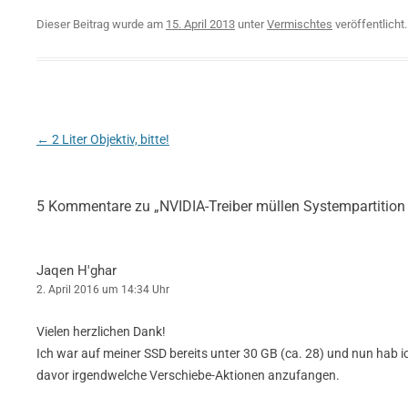
Dieser Beitrag wurde am
15. April 2013
unter
Vermischtes
veröffentlicht.
Beitragsnavigation
←
2 Liter Objektiv, bitte!
5 Kommentare zu „
NVIDIA-Treiber müllen Systempartition 
Jaqen H'ghar
2. April 2016 um 14:34 Uhr
Vielen herzlichen Dank!
Ich war auf meiner SSD bereits unter 30 GB (ca. 28) und nun hab i
davor irgendwelche Verschiebe-Aktionen anzufangen.