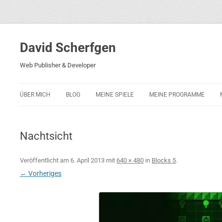
David Scherfgen
Web Publisher & Developer
ÜBER MICH
BLOG
MEINE SPIELE
MEINE PROGRAMME
BLOCKS 5
POLIZEI-KONZENTRATION
Nachtsicht
BLOCKS 2001
PHARAO ADVENTURE
Veröffentlicht am
6. April 2013
mit
640 × 480
in
Blocks 5
.
← Vorheriges
RICARDO 2
ROCKET RAGE
ROLLMORAD — GUHASE 2010