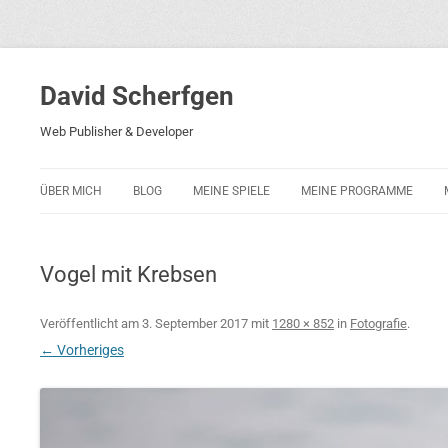
David Scherfgen
Web Publisher & Developer
ÜBER MICH
BLOG
MEINE SPIELE
MEINE PROGRAMME
BLOCKS 5
POLIZEI-KONZENTRATION
Vogel mit Krebsen
BLOCKS 2001
PHARAO ADVENTURE
Veröffentlicht am
3. September 2017
mit
1280 × 852
in
Fotografie
.
← Vorheriges
RICARDO 2
ROCKET RAGE
ROLLMORAD — GUHASE 2010