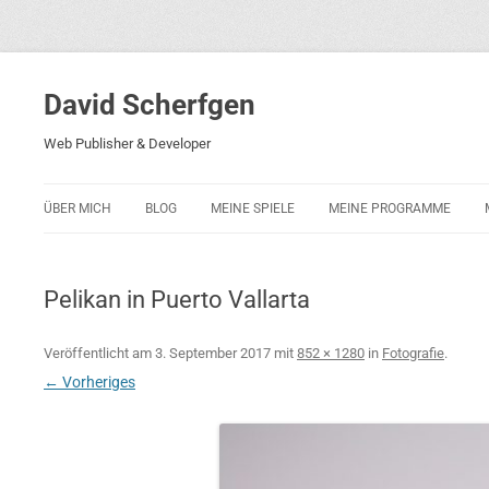
David Scherfgen
Web Publisher & Developer
ÜBER MICH
BLOG
MEINE SPIELE
MEINE PROGRAMME
BLOCKS 5
POLIZEI-KONZENTRATION
Pelikan in Puerto Vallarta
BLOCKS 2001
PHARAO ADVENTURE
Veröffentlicht am
3. September 2017
mit
852 × 1280
in
Fotografie
.
← Vorheriges
RICARDO 2
ROCKET RAGE
ROLLMORAD — GUHASE 2010