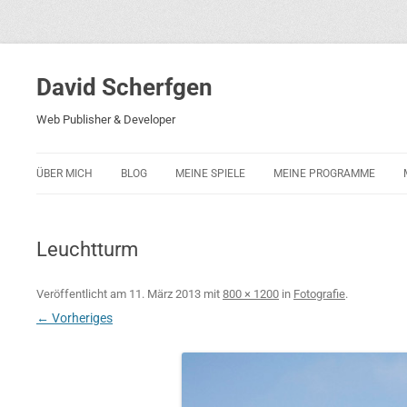
David Scherfgen
Web Publisher & Developer
ÜBER MICH
BLOG
MEINE SPIELE
MEINE PROGRAMME
BLOCKS 5
POLIZEI-KONZENTRATION
Leuchtturm
BLOCKS 2001
PHARAO ADVENTURE
Veröffentlicht am
11. März 2013
mit
800 × 1200
in
Fotografie
.
← Vorheriges
RICARDO 2
ROCKET RAGE
ROLLMORAD — GUHASE 2010