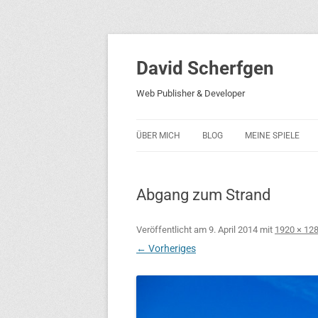
David Scherfgen
Web Publisher & Developer
ÜBER MICH
BLOG
MEINE SPIELE
BLOCKS 5
Abgang zum Strand
BLOCKS 2001
PHARAO ADVENT
Veröffentlicht am
9. April 2014
mit
1920 × 12
← Vorheriges
RICARDO 2
ROCKET RAGE
ROLLMORAD — GU