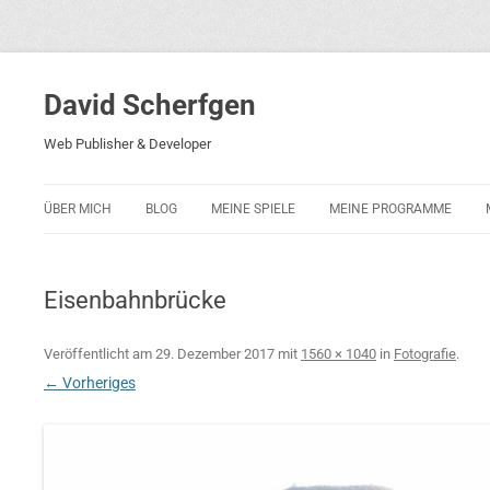
David Scherfgen
Web Publisher & Developer
ÜBER MICH
BLOG
MEINE SPIELE
MEINE PROGRAMME
BLOCKS 5
POLIZEI-KONZENTRATION
Eisenbahnbrücke
BLOCKS 2001
PHARAO ADVENTURE
Veröffentlicht am
29. Dezember 2017
mit
1560 × 1040
in
Fotografie
.
← Vorheriges
RICARDO 2
ROCKET RAGE
ROLLMORAD — GUHASE 2010