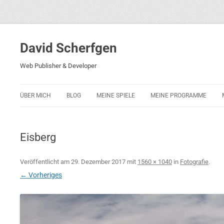
David Scherfgen
Web Publisher & Developer
ÜBER MICH
BLOG
MEINE SPIELE
MEINE PROGRAMME
BLOCKS 5
POLIZEI-KONZENTRATION
Eisberg
BLOCKS 2001
PHARAO ADVENTURE
Veröffentlicht am
29. Dezember 2017
mit
1560 × 1040
in
Fotografie
.
← Vorheriges
RICARDO 2
ROCKET RAGE
ROLLMORAD — GUHASE 2010