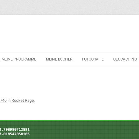
Zum
Inhalt
MEINE PROGRAMME
MEINE BÜCHER
FOTOGRAFIE
GEOCACHING
springen
POLIZEI-KONZENTRATIONSTEST
3D-SPIELEPROGRAMMIERUNG MIT
DIRECTX 9 UND C++
URE
 740
in
Rocket Rage
.
HASE 2010