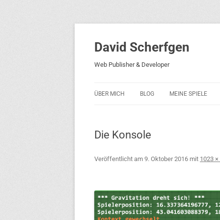
David Scherfgen
Web Publisher & Developer
ÜBER MICH
BLOG
MEINE SPIELE
BLOCKS 5
Die Konsole
BLOCKS 2001
PHARAO ADVENT
Veröffentlicht am
9. Oktober 2016
mit
1023 ×
RICARDO 2
ROCKET RAGE
ROLLMORAD — GU