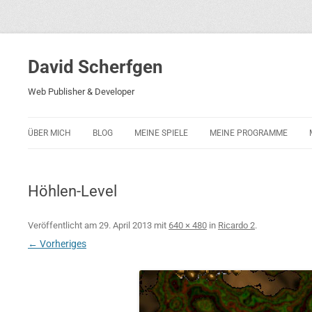
David Scherfgen
Web Publisher & Developer
ÜBER MICH
BLOG
MEINE SPIELE
MEINE PROGRAMME
BLOCKS 5
POLIZEI-KONZENTRATION
Höhlen-Level
BLOCKS 2001
PHARAO ADVENTURE
Veröffentlicht am
29. April 2013
mit
640 × 480
in
Ricardo 2
.
← Vorheriges
RICARDO 2
ROCKET RAGE
ROLLMORAD — GUHASE 2010