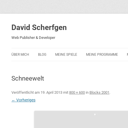
David Scherfgen
Web Publisher & Developer
ÜBER MICH
BLOG
MEINE SPIELE
MEINE PROGRAMME
BLOCKS 5
POLIZEI-KONZENTRATION
Schneewelt
BLOCKS 2001
PHARAO ADVENTURE
Veröffentlicht am
19. April 2013
mit
800 × 600
in
Blocks 2001
.
← Vorheriges
RICARDO 2
ROCKET RAGE
ROLLMORAD — GUHASE 2010