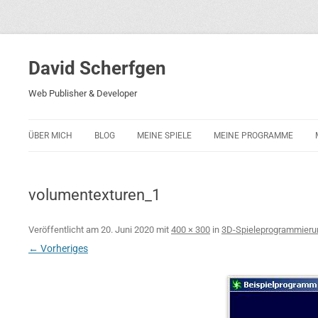
David Scherfgen
Web Publisher & Developer
ÜBER MICH
BLOG
MEINE SPIELE
MEINE PROGRAMME
BLOCKS 5
POLIZEI-KONZENTRATION
volumentexturen_1
BLOCKS 2001
PHARAO ADVENTURE
Veröffentlicht am
20. Juni 2020
mit
400 × 300
in
3D-Spieleprogrammierun
← Vorheriges
RICARDO 2
ROCKET RAGE
ROLLMORAD — GUHASE 2010