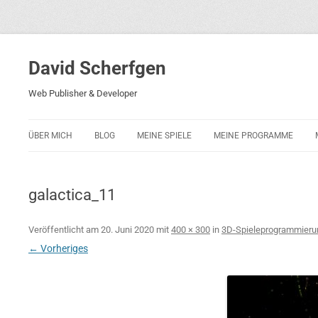
David Scherfgen
Web Publisher & Developer
ÜBER MICH
BLOG
MEINE SPIELE
MEINE PROGRAMME
BLOCKS 5
POLIZEI-KONZENTRATION
galactica_11
BLOCKS 2001
PHARAO ADVENTURE
Veröffentlicht am
20. Juni 2020
mit
400 × 300
in
3D-Spieleprogrammierun
← Vorheriges
RICARDO 2
ROCKET RAGE
ROLLMORAD — GUHASE 2010