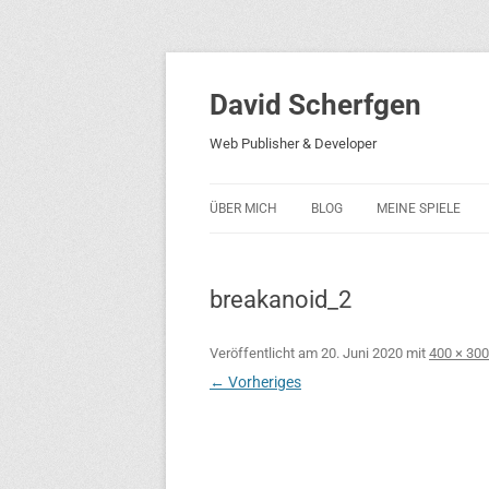
David Scherfgen
Web Publisher & Developer
ÜBER MICH
BLOG
MEINE SPIELE
BLOCKS 5
breakanoid_2
BLOCKS 2001
PHARAO ADVENT
Veröffentlicht am
20. Juni 2020
mit
400 × 300
← Vorheriges
RICARDO 2
ROCKET RAGE
ROLLMORAD — GU