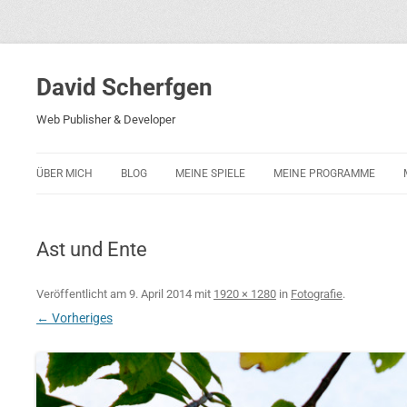
David Scherfgen
Web Publisher & Developer
ÜBER MICH
BLOG
MEINE SPIELE
MEINE PROGRAMME
BLOCKS 5
POLIZEI-KONZENTRATION
Ast und Ente
BLOCKS 2001
PHARAO ADVENTURE
Veröffentlicht am
9. April 2014
mit
1920 × 1280
in
Fotografie
.
← Vorheriges
RICARDO 2
ROCKET RAGE
ROLLMORAD — GUHASE 2010