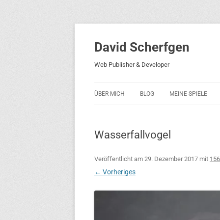
David Scherfgen
Web Publisher & Developer
ÜBER MICH
BLOG
MEINE SPIELE
BLOCKS 5
Wasserfallvogel
BLOCKS 2001
PHARAO ADVENT
Veröffentlicht am
29. Dezember 2017
mit
156
← Vorheriges
RICARDO 2
ROCKET RAGE
ROLLMORAD — GU