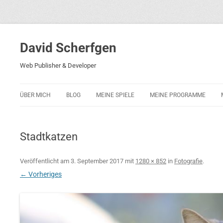
David Scherfgen
Web Publisher & Developer
ÜBER MICH
BLOG
MEINE SPIELE
MEINE PROGRAMME
BLOCKS 5
POLIZEI-KONZENTRATION
Stadtkatzen
BLOCKS 2001
PHARAO ADVENTURE
Veröffentlicht am
3. September 2017
mit
1280 × 852
in
Fotografie
.
← Vorheriges
RICARDO 2
ROCKET RAGE
ROLLMORAD — GUHASE 2010