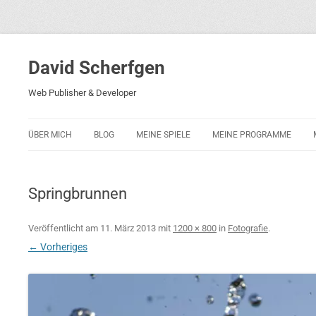
David Scherfgen
Web Publisher & Developer
ÜBER MICH
BLOG
MEINE SPIELE
MEINE PROGRAMME
BLOCKS 5
POLIZEI-KONZENTRATION
Springbrunnen
BLOCKS 2001
PHARAO ADVENTURE
Veröffentlicht am
11. März 2013
mit
1200 × 800
in
Fotografie
.
← Vorheriges
RICARDO 2
ROCKET RAGE
ROLLMORAD — GUHASE 2010