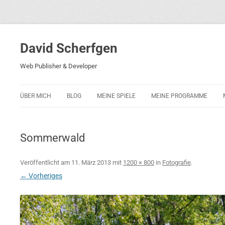
David Scherfgen
Web Publisher & Developer
ÜBER MICH
BLOG
MEINE SPIELE
MEINE PROGRAMME
BLOCKS 5
POLIZEI-KONZENTRATION
Sommerwald
BLOCKS 2001
PHARAO ADVENTURE
Veröffentlicht am
11. März 2013
mit
1200 × 800
in
Fotografie
.
← Vorheriges
RICARDO 2
ROCKET RAGE
ROLLMORAD — GUHASE 2010