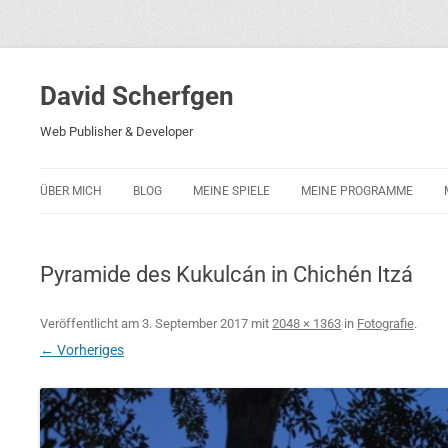
David Scherfgen
Web Publisher & Developer
ÜBER MICH
BLOG
MEINE SPIELE
MEINE PROGRAMME
BLOCKS 5
POLIZEI-KONZENTRATION
Pyramide des Kukulcán in Chichén Itzá
BLOCKS 2001
PHARAO ADVENTURE
Veröffentlicht am
3. September 2017
mit
2048 × 1363
in
Fotografie
.
← Vorheriges
RICARDO 2
ROCKET RAGE
ROLLMORAD — GUHASE 2010