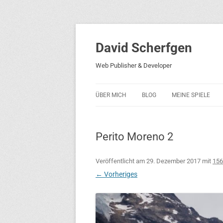
David Scherfgen
Web Publisher & Developer
ÜBER MICH
BLOG
MEINE SPIELE
BLOCKS 5
Perito Moreno 2
BLOCKS 2001
PHARAO ADVENT
Veröffentlicht am
29. Dezember 2017
mit
156
← Vorheriges
RICARDO 2
ROCKET RAGE
ROLLMORAD — GU