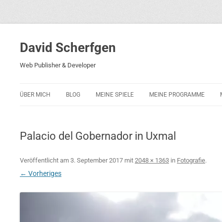
David Scherfgen
Web Publisher & Developer
ÜBER MICH
BLOG
MEINE SPIELE
MEINE PROGRAMME
BLOCKS 5
POLIZEI-KONZENTRATION
Palacio del Gobernador in Uxmal
BLOCKS 2001
PHARAO ADVENTURE
Veröffentlicht am
3. September 2017
mit
2048 × 1363
in
Fotografie
.
← Vorheriges
RICARDO 2
ROCKET RAGE
ROLLMORAD — GUHASE 2010