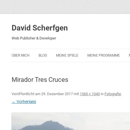
David Scherfgen
Web Publisher & Developer
ÜBER MICH
BLOG
MEINE SPIELE
MEINE PROGRAMME
BLOCKS 5
POLIZEI-KONZENTRATION
Mirador Tres Cruces
BLOCKS 2001
PHARAO ADVENTURE
Veröffentlicht am
29. Dezember 2017
mit
1560 × 1040
in
Fotografie
.
← Vorheriges
RICARDO 2
ROCKET RAGE
ROLLMORAD — GUHASE 2010