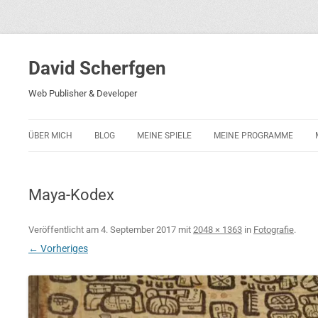
David Scherfgen
Web Publisher & Developer
ÜBER MICH
BLOG
MEINE SPIELE
MEINE PROGRAMME
BLOCKS 5
POLIZEI-KONZENTRATION
Maya-Kodex
BLOCKS 2001
PHARAO ADVENTURE
Veröffentlicht am
4. September 2017
mit
2048 × 1363
in
Fotografie
.
← Vorheriges
RICARDO 2
ROCKET RAGE
ROLLMORAD — GUHASE 2010