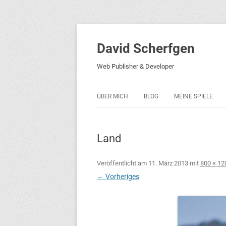
David Scherfgen
Web Publisher & Developer
ÜBER MICH
BLOG
MEINE SPIELE
BLOCKS 5
Land
BLOCKS 2001
PHARAO ADVENT
Veröffentlicht am
11. März 2013
mit
800 × 12
← Vorheriges
RICARDO 2
ROCKET RAGE
ROLLMORAD — GU