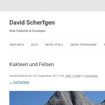
David Scherfgen
Web Publisher & Developer
ÜBER MICH
BLOG
MEINE SPIELE
MEINE PROGRAMME
BLOCKS 5
POLIZEI-KONZENTRATION
Kakteen und Felsen
BLOCKS 2001
PHARAO ADVENTURE
Veröffentlicht am
29. Dezember 2017
mit
1560 × 1040
in
Fotografie
.
← Vorheriges
RICARDO 2
ROCKET RAGE
ROLLMORAD — GUHASE 2010