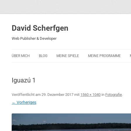
David Scherfgen
Web Publisher & Developer
ÜBER MICH
BLOG
MEINE SPIELE
MEINE PROGRAMME
BLOCKS 5
POLIZEI-KONZENTRATION
Iguazú 1
BLOCKS 2001
PHARAO ADVENTURE
Veröffentlicht am
29. Dezember 2017
mit
1560 × 1040
in
Fotografie
.
← Vorheriges
RICARDO 2
ROCKET RAGE
ROLLMORAD — GUHASE 2010