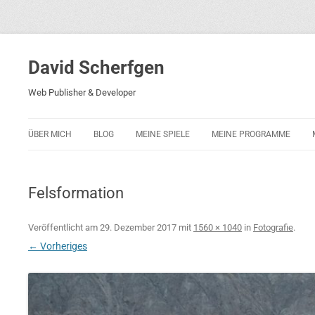
David Scherfgen
Web Publisher & Developer
ÜBER MICH
BLOG
MEINE SPIELE
MEINE PROGRAMME
BLOCKS 5
POLIZEI-KONZENTRATION
Felsformation
BLOCKS 2001
PHARAO ADVENTURE
Veröffentlicht am
29. Dezember 2017
mit
1560 × 1040
in
Fotografie
.
← Vorheriges
RICARDO 2
ROCKET RAGE
ROLLMORAD — GUHASE 2010