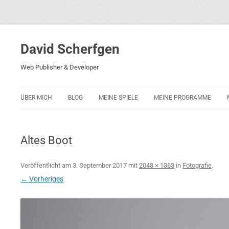
David Scherfgen
Web Publisher & Developer
ÜBER MICH
BLOG
MEINE SPIELE
MEINE PROGRAMME
BLOCKS 5
POLIZEI-KONZENTRATION
Altes Boot
BLOCKS 2001
PHARAO ADVENTURE
Veröffentlicht am
3. September 2017
mit
2048 × 1363
in
Fotografie
.
← Vorheriges
RICARDO 2
ROCKET RAGE
ROLLMORAD — GUHASE 2010